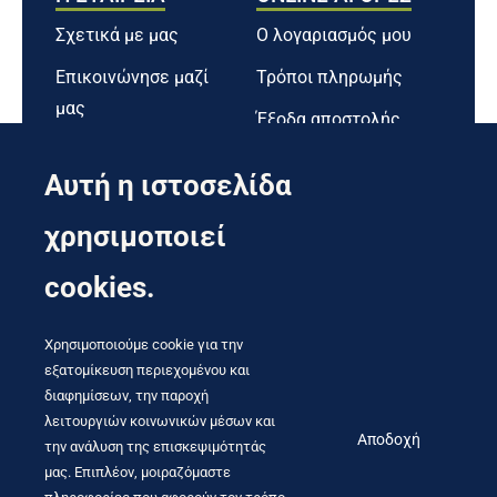
Λαβές Ορειχάλκινες
Βίδες
Σχετικά με μας
Ο λογαριασμός μου
Βύσματα μεταλλικά
Επικοινώνησε μαζί
Τρόποι πληρωμής
Βύσματα πλαστικά
μας
Έξοδα αποστολής
Όροι χρήσης
Βύσματα Χειμικά
Επιστροφές
Αυτή η ιστοσελίδα
Πολιτική cookies
Κόλα γωνιάστρας
χρησιμοποιεί
GDPR
Λοιπά Σφραγιστικά
cookies.
Σιλικόνες
Δεν θες να χάνεις ευκαιρία;
Χρησιμοποιούμε cookie για την
εξατομίκευση περιεχομένου και
διαφημίσεων, την παροχή
λειτουργιών κοινωνικών μέσων και
Subscribe
Αποδοχή
την ανάλυση της επισκεψιμότητάς
μας. Επιπλέον, μοιραζόμαστε